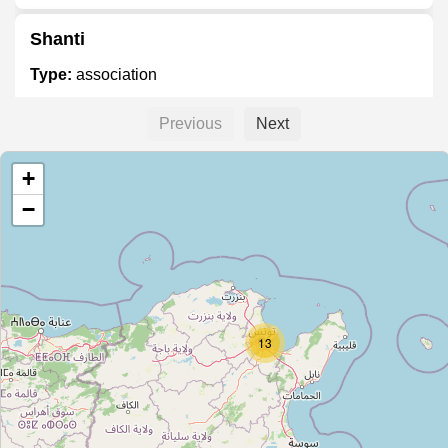
Shanti
Type:
association
Previous
Next
Lab'Ess
+
Type:
association
−
Cartographie Citoyenne
Type:
association
13
أنا أغير
Type:
association