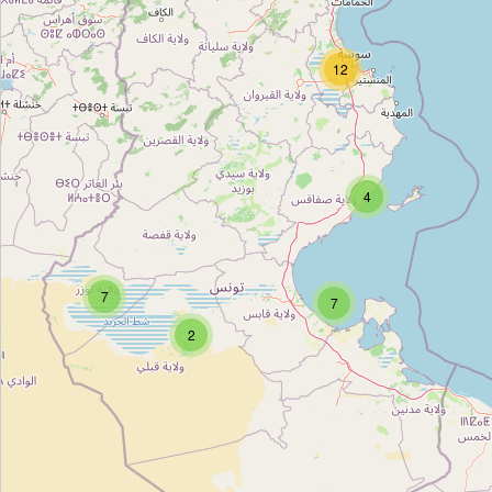
Unnamed
Type:
attraction
12
Проспект Хабиба Бургибы
Type:
attraction
4
سوق العطارين
Type:
attraction
7
7
2
Immeuble Errahma
Type:
attraction