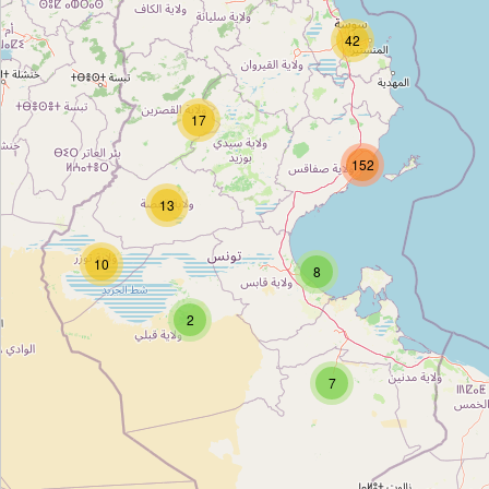
Unnamed
42
Type:
bank
17
Unnamed
152
Type:
bank
13
التجاري بنك
10
8
Type:
bank
2
Unnamed
7
Type:
bank