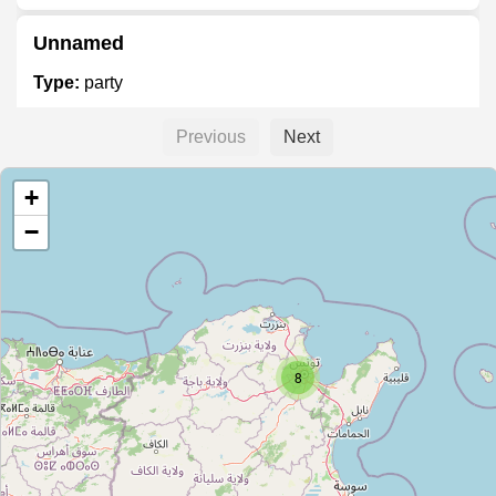
Unnamed
Type:
party
Previous
Next
Unnamed
+
Type:
party
−
كراء لوازم أفراح
Type:
party
8
noura
Type:
party